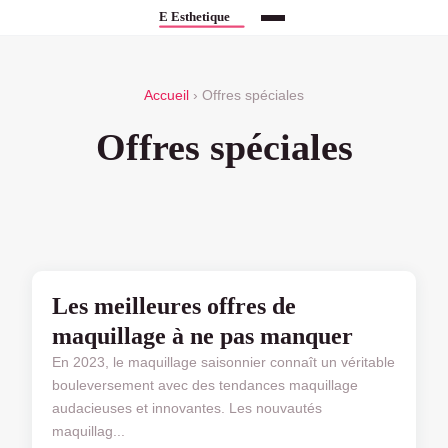
Accueil
› Offres spéciales
Offres spéciales
OFFRES SPÉCIALES
Les meilleures offres de
maquillage à ne pas manquer
En 2023, le maquillage saisonnier connaît un véritable
bouleversement avec des tendances maquillage
audacieuses et innovantes. Les nouvautés
maquillag...